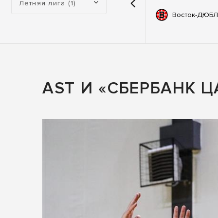
Летняя лига (1)
емии
67
Автодор
Восток-ДЮБЛ
ьные
83
ны
AST И «СБЕРБАНК 