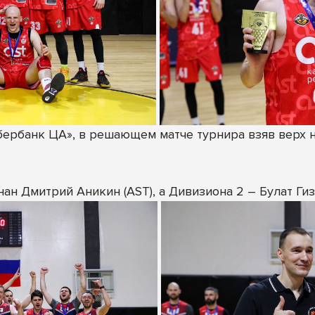
рбанк ЦА», в решающем матче турнира взяв верх над
н Дмитрий Аникин (AST), а Дивизиона 2 – Булат Гиз