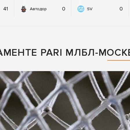
41
0
0
Автодор
SV
АМЕНТЕ PARI МЛБЛ-МОСК