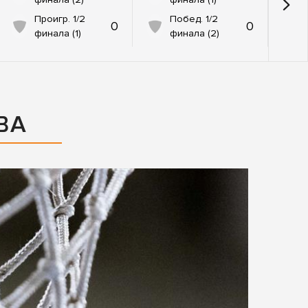
Проигр. 1/2
Побед. 1/2
0
0
финала (1)
финала (2)
ВА