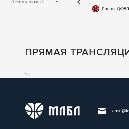
Летняя лига (1)
емии
67
Автодор
Восток-ДЮБЛ
ьные
83
ны
ПРЯМАЯ ТРАНСЛЯЦ
1+
zimin@il