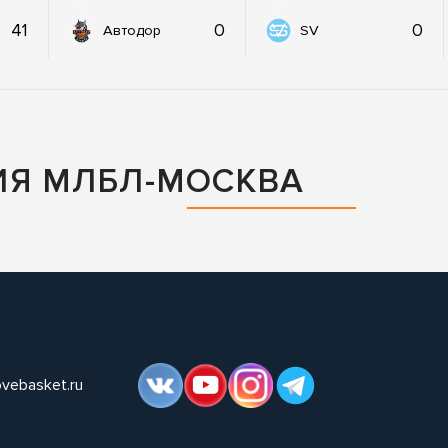
41
0
0
Автодор
SV
ИЯ МЛБЛ-МОСКВА
ovebasket.ru