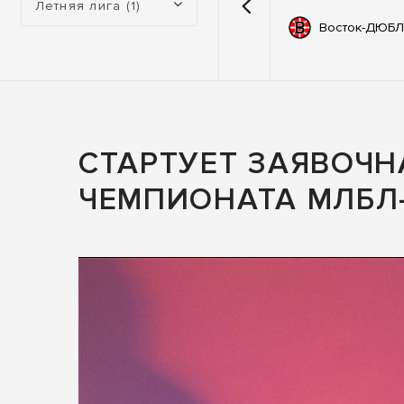
Летняя лига (1)
емии
67
Автодор
Восток-ДЮБЛ
ьные
83
ны
СТАРТУЕТ ЗАЯВОЧН
ЧЕМПИОНАТА МЛБЛ