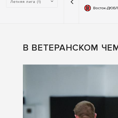
Летняя лига (1)
емии
67
Автодор
Восток-ДЮБЛ
ьные
83
ны
В ВЕТЕРАНСКОМ ЧЕ