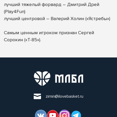
лучший тяжелый форвард – Дмитрий Дрей
(Play4Fun)
лучший центровой – Валерий Холин («Ястребы»)
Самым ценным игроком признан Сергей
Сорокин («Т-85»).
zimin@ilovebasket.ru