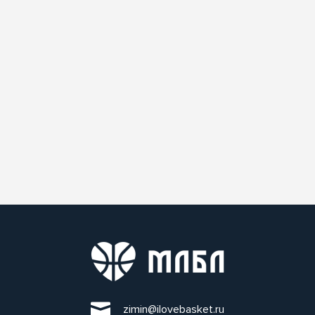
zimin@ilovebasket.ru