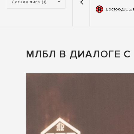
Летняя лига (1)
емии
67
Автодор
Восток-ДЮБЛ
ьные
83
ны
МЛБЛ В ДИАЛОГЕ 