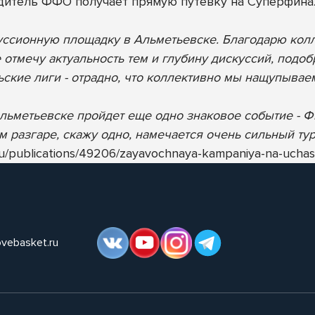
едитель ФФО получает прямую путевку на Суперфин
уссионную площадку в Альметьевске. Благодарю кол
отмечу актуальность тем и глубину дискуссий, подоб
ьские лиги - отрадно, что коллективно мы нащупывае
в Альметьевске пройдет еще одно знаковое событие -
 разгаре, скажу одно, намечается очень сильный тур
.ru/publications/49206/zayavochnaya-kampaniya-na-uchas
ovebasket.ru