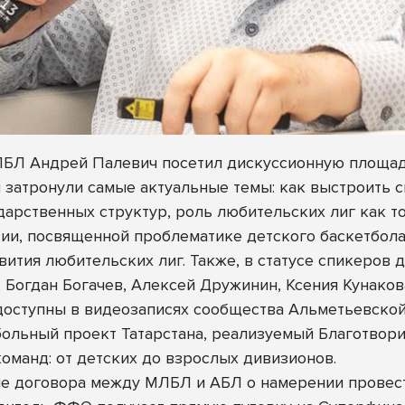
БЛ Андрей Палевич посетил дискуссионную площадк
затронули самые актуальные темы: как выстроить си
дарственных структур, роль любительских лиг как то
сии, посвященной проблематике детского баскетбол
вития любительских лиг. Также, в статусе спикеров
 Богдан Богачев, Алексей Дружинин, Ксения Кунакова
 доступны в видеозаписях сообщества
Альметьевской
ольный проект Татарстана, реализуемый Благотвори
команд: от детских до взрослых дивизионов.
ие договора между МЛБЛ и АБЛ о намерении прове