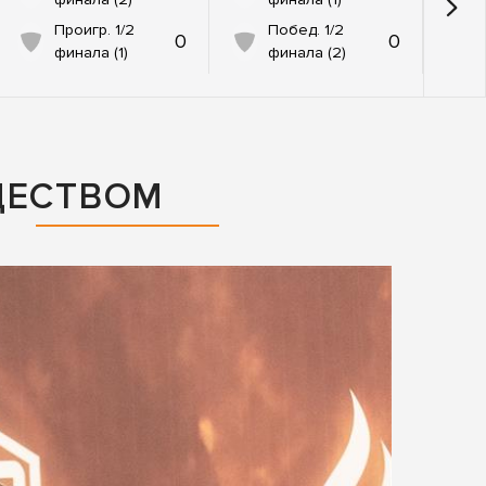
Проигр. 1/2
Побед. 1/2
0
0
финала (1)
финала (2)
ЩЕСТВОМ