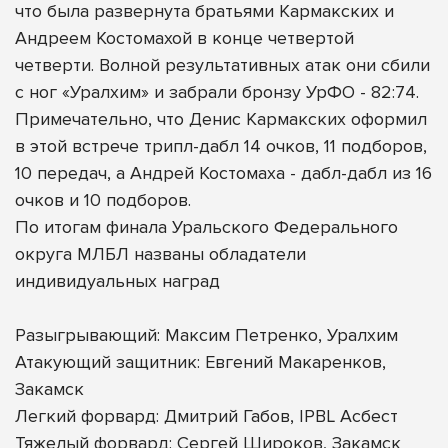
что была развернута братьями Кармакских и
Андреем Костомахой в конце четвертой
четверти. Волной результативных атак они сбили
с ног «Уралхим» и забрали бронзу УрФО - 82:74.
Примечательно, что Денис Кармакских оформил
в этой встрече трипл-дабл 14 очков, 11 подборов,
10 передач, а Андрей Костомаха - дабл-дабл из 16
очков и 10 подборов.
По итогам финала Уральского Федерального
округа МЛБЛ названы обладатели
индивидуальных наград
Разыгрывающий: Максим Петренко, Уралхим
Атакующий защитник: Евгений Макаренков,
Закамск
Легкий форвард: Дмитрий Габов, IPBL Асбест
Тяжелый форвард: Сергей Широков, Закамск