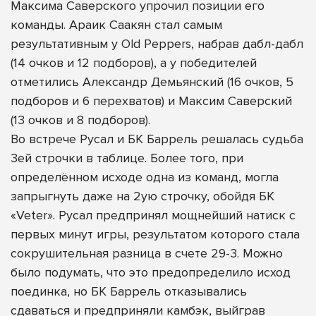
Максима Саверского упрочил позиции его
команды. Араик Саакян стал самым
результативным у Old Peppers, набрав дабл-дабл
(14 очков и 12 подборов), а у победителей
отметились Александр Демьянский (16 очков, 5
подборов и 6 перехватов) и Максим Саверский
(13 очков и 8 подборов).
Во встрече Русал и БК Баррель решалась судьба
3ей строчки в таблице. Более того, при
определённом исходе одна из команд, могла
запрыгнуть даже на 2ую строчку, обойдя БК
«Veter». Русал предпринял мощнейший натиск с
первых минут игры, результатом которого стала
сокрушительная разница в счете 29-3. Можно
было подумать, что это предопределило исход
поединка, но БК Баррель отказывались
сдаваться и предприняли камбэк, выйграв