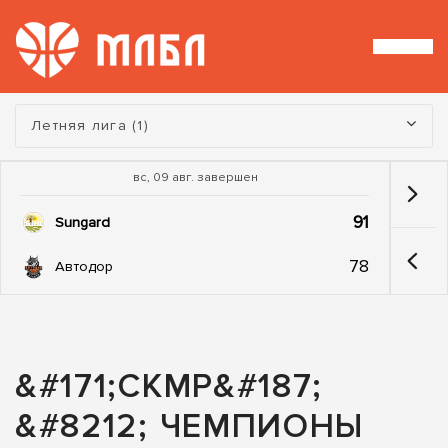
Турнир:
Летняя лига (1)
вс, 09 авг. завершен
91
Sungard
78
Автодор
&#171;СКМР&#187;
&#8212; ЧЕМПИОНЫ