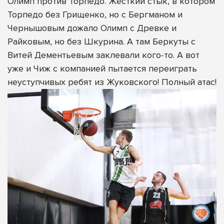
Олимп против Торпедо. Жёсткий стык, в котором
Торпедо без Грищенко, но с Бергманом и
Чернышовым дожало Олимп с Древке и
Райковым, но без Шкурина. А там Беркуты с
Витей Дементьевым заклевали кого-то. А вот
уже и Чиж с компанией пытается переиграть
неуступчивых ребят из Жуковского! Полный атас!