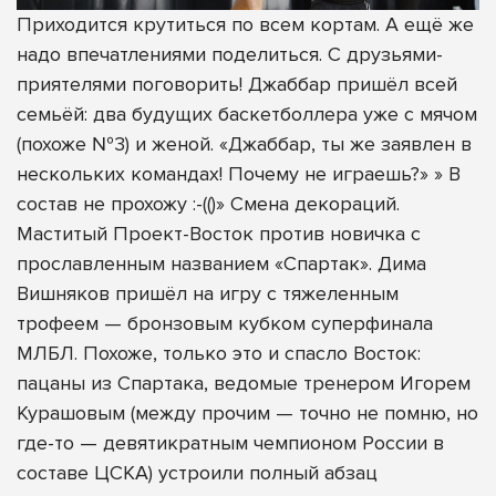
Приходится крутиться по всем кортам. А ещё же
надо впечатлениями поделиться. С друзьями-
приятелями поговорить! Джаббар пришёл всей
семьёй: два будущих баскетболлера уже с мячом
(похоже №3) и женой. «Джаббар, ты же заявлен в
нескольких командах! Почему не играешь?» » В
состав не прохожу :-(()» Смена декораций.
Маститый Проект-Восток против новичка с
прославленным названием «Спартак». Дима
Вишняков пришёл на игру с тяжеленным
трофеем — бронзовым кубком суперфинала
МЛБЛ. Похоже, только это и спасло Восток:
пацаны из Спартака, ведомые тренером Игорем
Курашовым (между прочим — точно не помню, но
где-то — девятикратным чемпионом России в
составе ЦСКА) устроили полный абзац