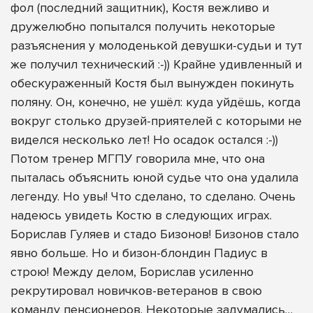
фол (последний защитник), Костя вежливо и
дружелюбно попытался получить некоторые
разъяснения у молоденькой девушки-судьи и тут
же получил технический :-)) Крайне удивленный и
обескураженный Костя был вынужден покинуть
поляну. Он, конечно, не ушёл: куда уйдёшь, когда
вокруг столько друзей-приятелей с которыми не
виделся несколько лет! Но осадок остался :-))
Потом тренер МГПУ говорила мне, что она
пыталась объяснить юной судье что она удалила
легенду. Но увы! Что сделано, то сделано. Очень
надеюсь увидеть Костю в следующих играх.
Борислав Гуляев и стадо Бизонов! Бизонов стало
явно больше. Но и бизон-блондин Падиус в
строю! Между делом, Борислав усиленно
рекрутировал новичков-ветеранов в свою
команду пенсионеров. Некоторые задумались…