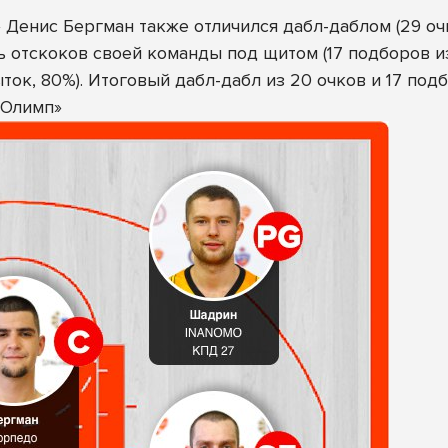
Денис Бергман также отличился дабл-даблом (29 очко
 отскоков своей команды под щитом (17 подборов из
ток, 80%). Итоговый дабл-дабл из 20 очков и 17 по
«Олимп»