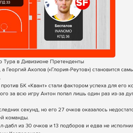
о Тура в Дивизионе Претенденты
 а Георгий Акопов («Глория-Реутов») становится са
.
против БК «Квант» стали фактором успеха для его к
ого за всю игру Антон попал лишь один раз из-за дуг
едних секунд, но его 27 очков оказалось недостато
ей команды.
л-дабл из 30 очков и 13 подборов и едва не исполни