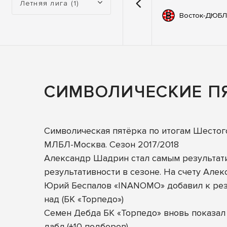
Летняя лига (1)
емии
67
Автодор
Восток-ДЮБЛ
ьные
83
ны
СИМВОЛИЧЕСКИЕ ПЯ
Символическая пятёрка по итогам Шестого
МЛБЛ-Москва. Сезон 2017/2018
Александр Шадрин стал самым результат
результативности в сезоне. На счету Алек
Юрий Беспалов «INANOMO» добавил к резу
над (БК «Торпедо»)
Семен Дебда БК «Торпедо» вновь показал 
дабл (+10 подборов).