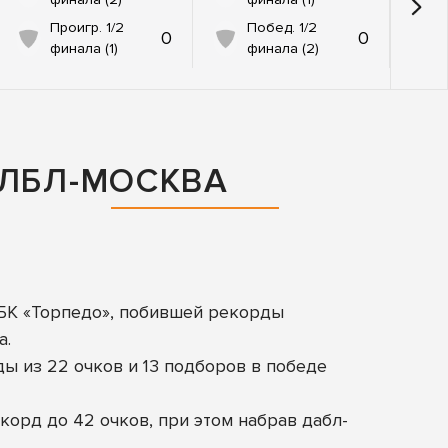
Проигр. 1/2
Побед. 1/2
0
0
финала (1)
финала (2)
МЛБЛ-МОСКВА
БК «Торпедо», побившей рекорды
а.
 из 22 очков и 13 подборов в победе
орд до 42 очков, при этом набрав дабл-