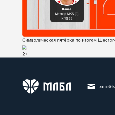
Символическая пятёрка по итогам Шестого
2+
zimin@il