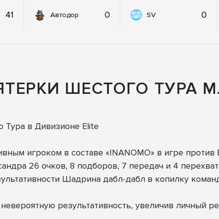
41
0
0
Автодор
SV
ТЕРКИ ШЕСТОГО ТУРА 
 Тура в Дивизионе Elite
ивным игроком в составе «INANOMO» в игре против 
сандра 26 очков, 8 подборов, 7 передач и 4 перехват
льтативности Шадрина дабл-дабл в копилку команды
невероятную результативность, увеличив личный рек