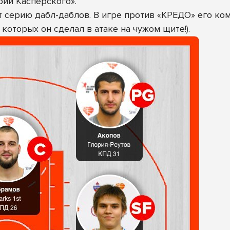
рии Касперского».
т серию дабл-даблов. В игре против «КРЕДО» его ко
 которых он сделал в атаке на чужом щите!).