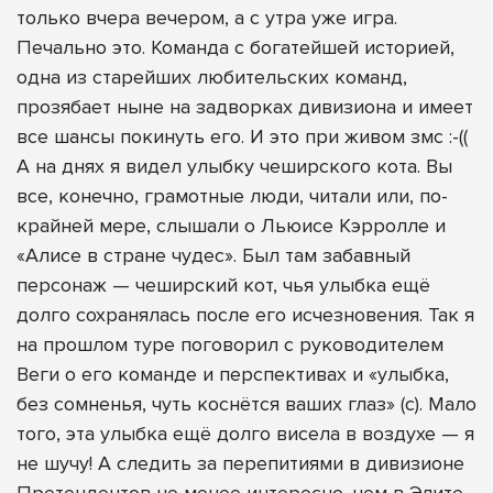
только вчера вечером, а с утра уже игра.
Печально это. Команда с богатейшей историей,
одна из старейших любительских команд,
прозябает ныне на задворках дивизиона и имеет
все шансы покинуть его. И это при живом змс :-((
А на днях я видел улыбку чеширского кота. Вы
все, конечно, грамотные люди, читали или, по-
крайней мере, слышали о Льюисе Кэрролле и
«Алисе в стране чудес». Был там забавный
персонаж — чеширский кот, чья улыбка ещё
долго сохранялась после его исчезновения. Так я
на прошлом туре поговорил с руководителем
Веги о его команде и перспективах и «улыбка,
без сомненья, чуть коснётся ваших глаз» (с). Мало
того, эта улыбка ещё долго висела в воздухе — я
не шучу! А следить за перепитиями в дивизионе
Претендентов не менее интересно, чем в Элите.