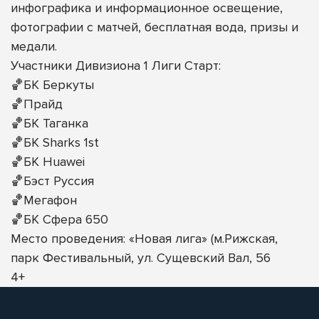
инфографика и информационное освещение,
фотографии с матчей, бесплатная вода, призы и
медали.
Участники Дивизиона 1 Лиги Старт:
🏀БК Беркуты
🏀Прайд
🏀БК Таганка
🏀БК Sharks 1st
🏀БК Huawei
🏀Бэст Руссия
🏀Мегафон
🏀БК Сфера 650
Место проведения: «Новая лига» (м.Рижская,
парк Фестивальный, ул. Сущевский Вал, 56
4+